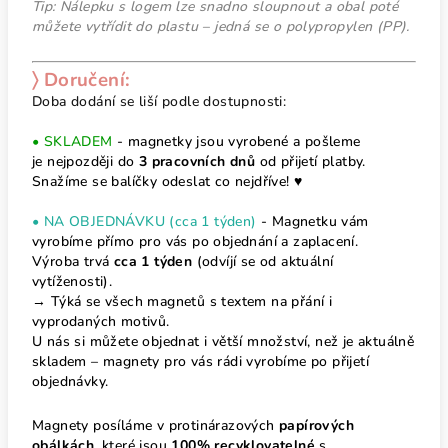
Tip: Nálepku s logem lze snadno sloupnout a obal poté
můžete vytřídit do plastu – jedná se o polypropylen (PP).
〉 Doručení:
Doba dodání se liší podle dostupnosti:
• SKLADEM
- magnetky jsou vyrobené a pošleme
je nejpozději do
3 pracovních dnů
od přijetí platby.
Snažíme se balíčky odeslat co nejdříve! ♥
• NA OBJEDNÁVKU (cca 1 týden)
- Magnetku vám
vyrobíme přímo pro vás po objednání a zaplacení.
Výroba trvá
cca 1 týden
(odvíjí se od aktuální
vytíženosti).
→ Týká se všech magnetů s textem na přání i
vyprodaných motivů.
U nás si můžete objednat i větší množství, než je aktuálně
skladem – magnety pro vás rádi vyrobíme po přijetí
objednávky.
Magnety posíláme v protinárazových
papírových
obálkách
, které jsou
100% recyklovatelné
s