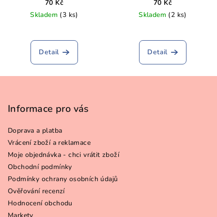
magnet
70 Kč
70 Kč
Skladem
(3 ks)
Skladem
(2 ks)
Detail
Detail
Z
á
p
Informace pro vás
a
Doprava a platba
t
Vrácení zboží a reklamace
í
Moje objednávka - chci vrátit zboží
Obchodní podmínky
Podmínky ochrany osobních údajů
Ověřování recenzí
Hodnocení obchodu
Markety