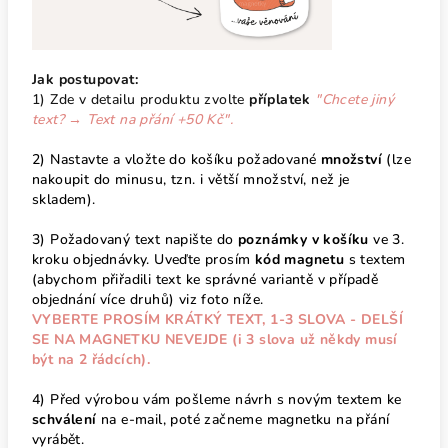
Jak postupovat:
1) Zde v detailu produktu zvolte
příplatek
"Chcete jiný
text? → Text na přání +50 Kč".
2) Nastavte a vložte do košíku požadované
množství
(lze
nakoupit do minusu, tzn. i větší množství, než je
skladem).
3) Požadovaný text napište do
poznámky v košíku
ve 3.
kroku objednávky. Uveďte prosím
kód magnetu
s textem
(abychom přiřadili text ke správné variantě v případě
objednání více druhů) viz foto níže.
VYBERTE PROSÍM KRÁTKÝ TEXT, 1-3 SLOVA - DELŠÍ
SE NA MAGNETKU NEVEJDE (i 3 slova už někdy musí
být na 2 řádcích).
4) Před výrobou vám pošleme návrh s novým textem ke
schválení
na e-mail, poté začneme magnetku na přání
vyrábět.