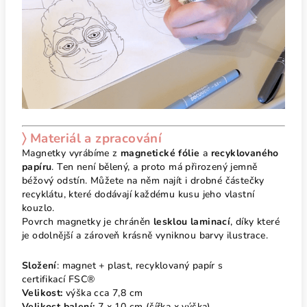
〉 Materiál a zpracování
Magnetky vyrábíme z
magnetické fólie
a
recyklovaného
papíru
. Ten není bělený, a proto má přirozený jemně
béžový odstín. Můžete na něm najít i drobné částečky
recyklátu, které dodávají každému kusu jeho vlastní
kouzlo.
Povrch magnetky je chráněn
lesklou laminací
, díky které
je odolnější a zároveň krásně vyniknou barvy ilustrace.
Složení
: magnet + plast, recyklovaný papír s
certifikací FSC®
Velikost:
výška cca 7,8 cm
Velikost balení:
7 x 10 cm (šířka x výška)