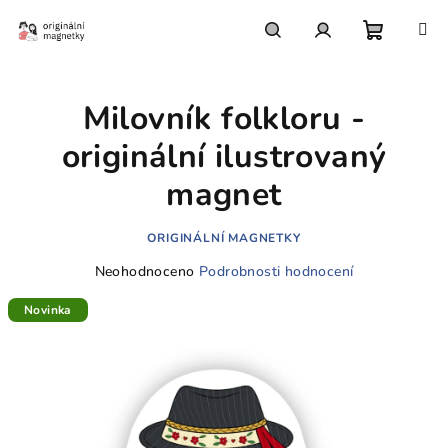
Přejít
na
obsah
Nákupn
Hledat
Přihlášení
Milovník folkloru -
košík
originální ilustrovaný
magnet
ORIGINÁLNÍ MAGNETKY
Průměrné
Neohodnoceno
Podrobnosti hodnocení
hodnocení
produktu
Novinka
je
0,0
z
5
hvězdiček.