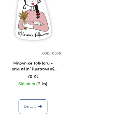
KÓD:
0005
Milovnice folkloru -
originální ilustrovaný
magnet
70 Kč
Skladem
(2 ks)
Detail