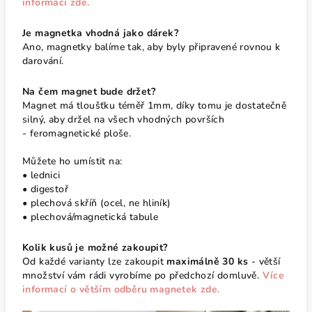
informací zde.
Je magnetka vhodná jako dárek?
Ano, magnetky balíme tak, aby byly připravené rovnou k
darování.
Na čem magnet bude držet?
Magnet má tloušťku téměř 1mm, díky tomu je dostatečně
silný, aby držel na všech vhodných površích
- feromagnetické ploše.
Můžete ho umístit na:
• lednici
• digestoř
• plechová skříň (ocel, ne hliník)
• plechová/magnetická tabule
Kolik kusů je možné zakoupit?
Od každé varianty lze zakoupit
maximálně 30 ks
- větší
množství vám rádi vyrobíme po předchozí domluvě.
Více
informací o větším odběru magnetek zde.