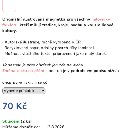
Originální ilustrovaná magnetka pro všechny
milovníky
folkloru
, kteří milují tradice, kroje, hudbu a kouzlo lidové
kultury.
· Autorské ilustrace, ručně vyrobeno v ČR.
· Recyklovaný papír, odolný povrch díky laminaci.
· Možnost vlastního textu, připraveno i jako malý dárek.
Vodoznak je přes obrázek jen zde na webu.
Změna textu na přání
- postup je v podrobném popisu níže. ↓
CHCETE JINÝ TEXT? (+50 KČ)
70 Kč
Měrná
Skladem
(2 ks)
cena:
Můžeme doručit do:
13.8.2026